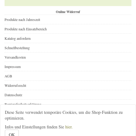
Online Widerruf
Produkte nach Jahreszeit
Produkte nach Einsatzbereich
Katalog anfordern
Schnellbestellung
Versandkosten
Impressum
AGB
Widerrufsrecht
Datenschutz
Barrierefreiheitserklärung
Diese Seite verwendet temporäre Cookies, um die Shop-Funktion zu
Online Widerruf
optimieren.
Infos und Einstellungen finden Sie
hier.
08392-1646
infos@gartenbedarf-versand.de
@gartenbedarf
OK
Gartenbedarf-Versand, Richard Ward
; Ottobeurer Str. 46A
; 87733 Markt Rettenbach