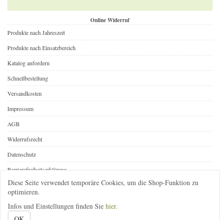
Online Widerruf
Produkte nach Jahreszeit
Produkte nach Einsatzbereich
Katalog anfordern
Schnellbestellung
Versandkosten
Impressum
AGB
Widerrufsrecht
Datenschutz
Barrierefreiheitserklärung
Diese Seite verwendet temporäre Cookies, um die Shop-Funktion zu
Online Widerruf
optimieren.
Infos und Einstellungen finden Sie
hier.
08392-1646
infos@gartenbedarf-versand.de
@gartenbedarf
OK