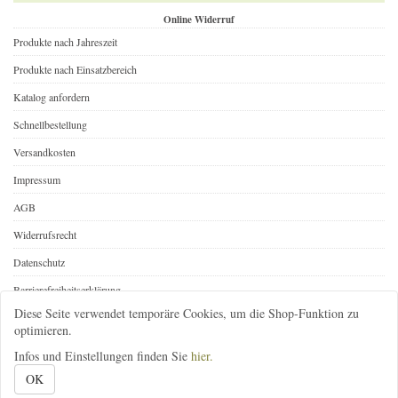
Online Widerruf
Produkte nach Jahreszeit
Produkte nach Einsatzbereich
Katalog anfordern
Schnellbestellung
Versandkosten
Impressum
AGB
Widerrufsrecht
Datenschutz
Barrierefreiheitserklärung
Diese Seite verwendet temporäre Cookies, um die Shop-Funktion zu
Online Widerruf
optimieren.
Infos und Einstellungen finden Sie
hier.
08392-1646
infos@gartenbedarf-versand.de
@gartenbedarf
OK
Gartenbedarf-Versand, Richard Ward
; Ottobeurer Str. 46A
; 87733 Markt Rettenbach