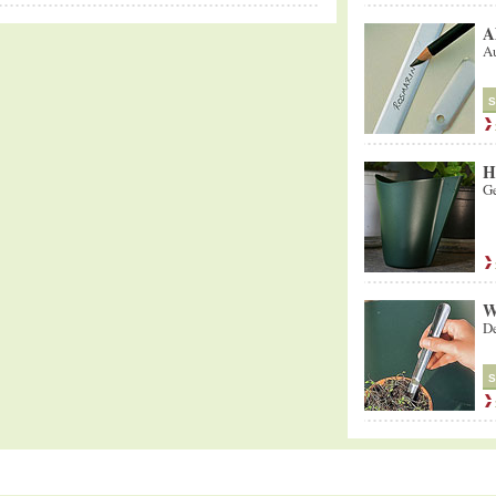
A
Au
S
H
Ge
W
De
S