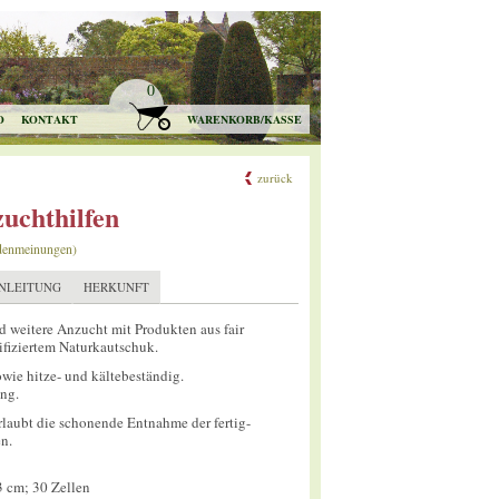
0
O
KONTAKT
WARENKORB/KASSE
zurück
chthilfen
denmeinungen)
NLEITUNG
HERKUNFT
nd weitere Anzucht mit Produkten aus fair
ifiziertem Naturkautschuk.
owie hitze- und kältebeständig.
ng.
erlaubt die schonende Entnahme der fertig-
n.
3 cm; 30 Zellen