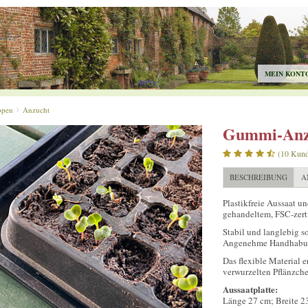
MEIN KONT
ppen
Anzucht
Gummi-Anzu
(10 Kun
BESCHREIBUNG
A
Plastikfreie Aussaat u
gehandeltem, FSC-zert
Stabil und langlebig s
Angenehme Handhabu
Das flexible Material 
verwurzelten Pflänzche
Aussaatplatte:
Länge 27 cm; Breite 2