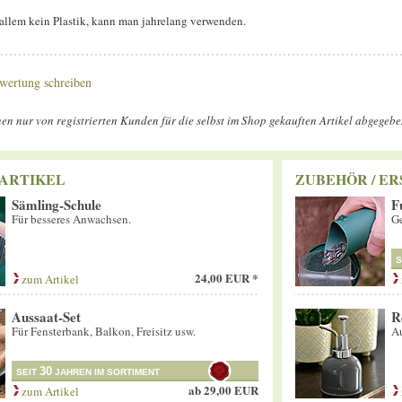
 allem kein Plastik, kann man jahrelang verwenden.
wertung schreiben
n nur von registrierten Kunden für die selbst im Shop gekauften Artikel abgegeb
ARTIKEL
ZUBEHÖR / ER
Sämling-Schule
F
Für besseres Anwachsen.
Ge
S
24,00 EUR *
zum Artikel
Aussaat-Set
R
Für Fensterbank, Balkon, Freisitz usw.
Au
30
SEIT
JAHREN IM SORTIMENT
ab
29,00 EUR
zum Artikel