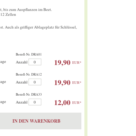
t, bis zum Auspflanzen im Beet.
 12 Zellen
st. Auch als griffiger Ablageplatz für Schlüssel,
Bestell-Nr. DRA01
19,90
tage
Anzahl
Anzahl
EUR
*
Bestell-Nr. DRA12
19,90
tage
Anzahl
Anzahl
EUR
*
Bestell-Nr. DRA33
12,00
tage
Anzahl
Anzahl
EUR
*
IN DEN WARENKORB