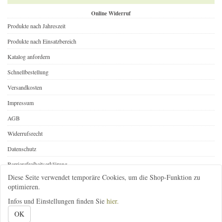
Online Widerruf
Produkte nach Jahreszeit
Produkte nach Einsatzbereich
Katalog anfordern
Schnellbestellung
Versandkosten
Impressum
AGB
Widerrufsrecht
Datenschutz
Barrierefreiheitserklärung
Diese Seite verwendet temporäre Cookies, um die Shop-Funktion zu
Online Widerruf
optimieren.
Infos und Einstellungen finden Sie
hier.
08392-1646
infos@gartenbedarf-versand.de
@gartenbedarf
OK
Gartenbedarf-Versand, Richard Ward
; Ottobeurer Str. 46A
; 87733 Markt Rettenbach