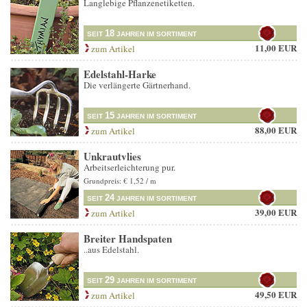
Langlebige Pflanzenetiketten.
18
SEIT
JAHREN IM SORTIMENT
11,00 EUR
zum Artikel
Edelstahl-Harke
Die verlängerte Gärtnerhand.
15
SEIT
JAHREN IM SORTIMENT
88,00 EUR
zum Artikel
Unkrautvlies
Arbeitserleichterung pur.
Grundpreis: € 1,52 / m
24
SEIT
JAHREN IM SORTIMENT
39,00 EUR
zum Artikel
Breiter Handspaten
..aus Edelstahl.
29
SEIT
JAHREN IM SORTIMENT
49,50 EUR
zum Artikel