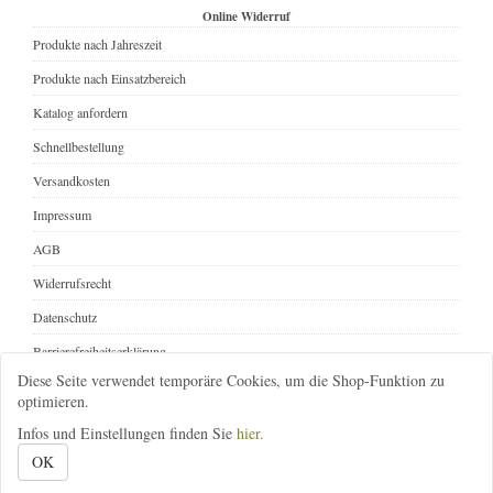
Online Widerruf
Produkte nach Jahreszeit
Produkte nach Einsatzbereich
Katalog anfordern
Schnellbestellung
Versandkosten
Impressum
AGB
Widerrufsrecht
Datenschutz
Barrierefreiheitserklärung
Diese Seite verwendet temporäre Cookies, um die Shop-Funktion zu
Online Widerruf
optimieren.
Infos und Einstellungen finden Sie
hier.
08392-1646
infos@gartenbedarf-versand.de
@gartenbedarf
OK
Gartenbedarf-Versand, Richard Ward
; Ottobeurer Str. 46A
; 87733 Markt Rettenbach