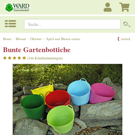
Suche...
Home
Monate
Oktober
Äpfel und Birnen ernten.
zurück
Bunte Gartenbottiche
(246 Kundenmeinungen)