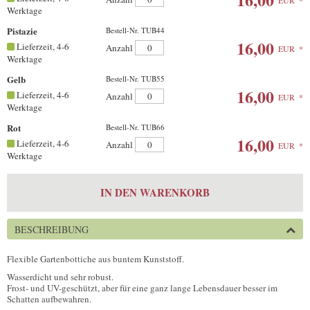
Werktage
Pistazie
Bestell-Nr. TUB44
16,00
Lieferzeit, 4-6
Anzahl
EUR
*
Werktage
Gelb
Bestell-Nr. TUB55
16,00
Lieferzeit, 4-6
Anzahl
EUR
*
Werktage
Rot
Bestell-Nr. TUB66
16,00
Lieferzeit, 4-6
Anzahl
EUR
*
Werktage
IN DEN WARENKORB
BESCHREIBUNG
Flexible Gartenbottiche aus buntem Kunststoff.
Wasserdicht und sehr robust.
Frost- und UV-geschützt, aber für eine ganz lange Lebensdauer besser im
Schatten aufbewahren.