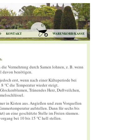
0
O
KONTAKT
WARENKORB/KASSE
n.
 die Vermehrung durch Samen lohnen, z. B. wenn
hl davon benötigen.
edoch erst, wenn nach einer Kälteperiode bei
8 °C die Temperatur wieder steigt.
 Glockenblumen, Tränendes Herz, Duftveilchen,
elsschlüssel.
imer in Kisten aus. Angießen und zum Vorquellen
immertemperatur aufstellen. Dann für sechs bis
rt) an eine geschützte Stelle im Freien räumen.
rgang bei 10 bis 15 °C hell stellen.