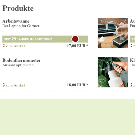
e Produkte
Arbeitswanne
Au
Der Laptop für Gärtner.
Für
29
SEIT
JAHREN IM SORTIMENT
S
17,00 EUR *
zum Artikel
z
Bodenthermometer
Kl
Aussaat optimieren.
..f
18,00 EUR *
zum Artikel
z