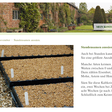
MEIN KONT
ovember
Staudensamen aussäen.
Staudensamen aussäe
Auch bei Stauden kann
Sie eine größere Anza
Manche Arten keimen j
Werten zwischen 0 und 
Dazu zählen Eisenhut,
Mohn, Astern und Himm
Säen Sie diese Kaltke
ein, zwei Wochen bei Z
acht Wochen (je nach A
Schließlich zum Keimvo