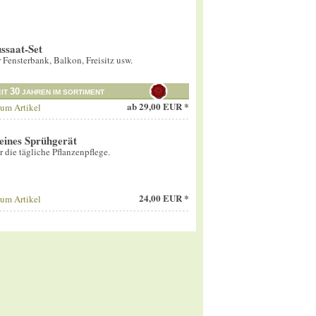
ssaat-Set
 Fensterbank, Balkon, Freisitz usw.
30
EIT
JAHREN IM SORTIMENT
ab
29,00 EUR *
um Artikel
eines Sprühgerät
ür die tägliche Pflanzenpflege.
24,00 EUR *
um Artikel