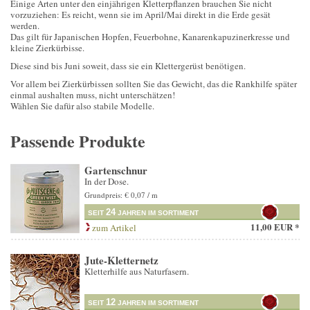
Einige Arten unter den einjährigen Kletterpflanzen brauchen Sie nicht
vorzuziehen: Es reicht, wenn sie im April/Mai direkt in die Erde gesät
werden.
Das gilt für Japanischen Hopfen, Feuerbohne, Kanarenkapuzinerkresse und
kleine Zierkürbisse.
Diese sind bis Juni soweit, dass sie ein Klettergerüst benötigen.
Vor allem bei Zierkürbissen sollten Sie das Gewicht, das die Rankhilfe später
einmal aushalten muss, nicht unterschätzen!
Wählen Sie dafür also stabile Modelle.
Passende Produkte
Gartenschnur
In der Dose.
Grundpreis: € 0,07 / m
24
SEIT
JAHREN IM SORTIMENT
11,00 EUR *
zum Artikel
Jute-Kletternetz
Kletterhilfe aus Naturfasern.
12
SEIT
JAHREN IM SORTIMENT