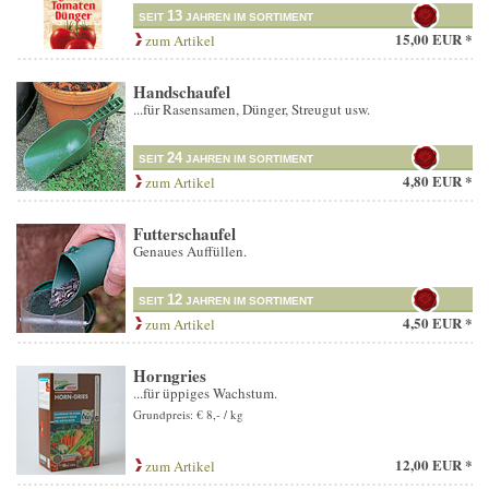
13
SEIT
JAHREN IM SORTIMENT
15,00 EUR *
zum Artikel
Handschaufel
...für Rasensamen, Dünger, Streugut usw.
24
SEIT
JAHREN IM SORTIMENT
4,80 EUR *
zum Artikel
Futterschaufel
Genaues Auffüllen.
12
SEIT
JAHREN IM SORTIMENT
4,50 EUR *
zum Artikel
Horngries
...für üppiges Wachstum.
Grundpreis: € 8,- / kg
12,00 EUR *
zum Artikel