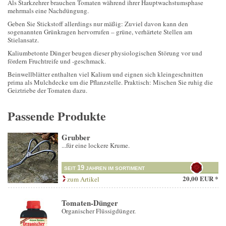
Als Starkzehrer brauchen Tomaten während ihrer Hauptwachstumsphase
mehrmals eine Nachdüngung.
Geben Sie Stickstoff allerdings nur mäßig: Zuviel davon kann den
sogenannten Grünkragen hervorrufen – grüne, verhärtete Stellen am
Stielansatz.
Kaliumbetonte Dünger beugen dieser physiologischen Störung vor und
fördern Fruchtreife und -geschmack.
Beinwellblätter enthalten viel Kalium und eignen sich kleingeschnitten
prima als Mulchdecke um die Pflanzstelle. Praktisch: Mischen Sie ruhig die
Geiztriebe der Tomaten dazu.
Passende Produkte
Grubber
...für eine lockere Krume.
19
SEIT
JAHREN IM SORTIMENT
20,00 EUR *
zum Artikel
Tomaten-Dünger
Organischer Flüssigdünger.