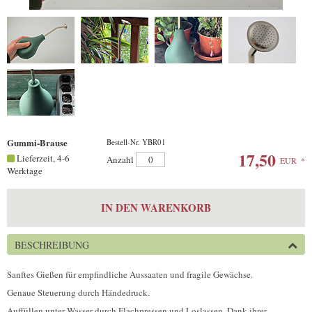
Gummi-Brause
Bestell-Nr. YBR01
17,50
Lieferzeit, 4-6
Anzahl
EUR
*
Werktage
IN DEN WARENKORB
BESCHREIBUNG
Sanftes Gießen für empfindliche Aussaaten und fragile Gewächse.
Genaue Steuerung durch Händedruck.
Auffüllen unter Wasser durch Flachpressen und Loslassen. Dank ihrer