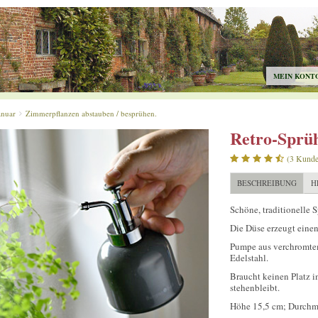
MEIN KONT
anuar
Zimmerpflanzen abstauben / besprühen.
Retro-Sprüh
(3 Kund
BESCHREIBUNG
H
Schöne, traditionelle S
Die Düse erzeugt einen 
Pumpe aus verchromtem
Edelstahl.
Braucht keinen Platz i
stehenbleibt.
Höhe 15,5 cm; Durchme