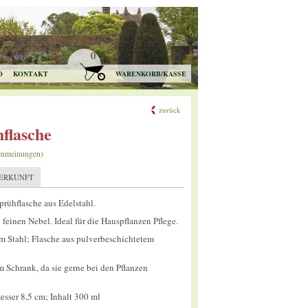
0
O
KONTAKT
WARENKORB/KASSE
zurück
flasche
enmeinungen)
ERKUNFT
prühflasche aus Edelstahl.
feinen Nebel. Ideal für die Hauspflanzen Pflege.
 Stahl; Flasche aus pulverbeschichtetem
m Schrank, da sie gerne bei den Pflanzen
sser 8,5 cm; Inhalt 300 ml