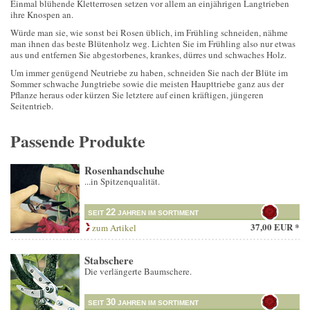
Einmal blühende Kletterrosen setzen vor allem an einjährigen Langtrieben
ihre Knospen an.
Würde man sie, wie sonst bei Rosen üblich, im Frühling schneiden, nähme
man ihnen das beste Blütenholz weg. Lichten Sie im Frühling also nur etwas
aus und entfernen Sie abgestorbenes, krankes, dürres und schwaches Holz.
Um immer genügend Neutriebe zu haben, schneiden Sie nach der Blüte im
Sommer schwache Jungtriebe sowie die meisten Haupttriebe ganz aus der
Pflanze heraus oder kürzen Sie letztere auf einen kräftigen, jüngeren
Seitentrieb.
Passende Produkte
Rosenhandschuhe
...in Spitzenqualität.
22
SEIT
JAHREN IM SORTIMENT
37,00 EUR *
zum Artikel
Stabschere
Die verlängerte Baumschere.
30
SEIT
JAHREN IM SORTIMENT