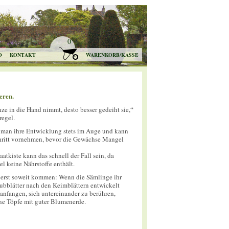
0
O
KONTAKT
WARENKORB/KASSE
eren.
nze in die Hand nimmt, desto besser gedeiht sie,“
regel.
t man ihre Entwicklung stets im Auge und kann
hritt vornehmen, bevor die Gewächse Mangel
atkiste kann das schnell der Fall sein, da
l keine Nährstoffe enthält.
t erst soweit kommen: Wenn die Sämlinge ihr
Laubblätter nach den Keimblättern entwickelt
anfangen, sich untereinander zu berühren,
ine Töpfe mit guter Blumenerde.