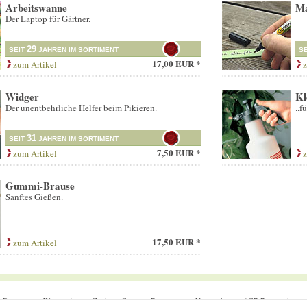
Arbeitswanne
Ma
Der Laptop für Gärtner.
29
SEIT
JAHREN IM SORTIMENT
S
17,00 EUR *
zum Artikel
z
Widger
Kl
Der unentbehrliche Helfer beim Pikieren.
..f
31
SEIT
JAHREN IM SORTIMENT
7,50 EUR *
zum Artikel
z
Gummi-Brause
Sanftes Gießen.
17,50 EUR *
zum Artikel
m
Datenschutz
Widerrufsrecht
Zahlung
Garantie-Bedingungen
Versandkosten
AGB
Barrierefreihei