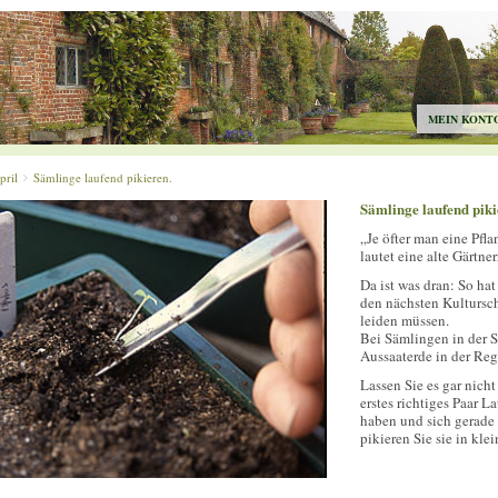
MEIN KONT
pril
Sämlinge laufend pikieren.
Sämlinge laufend piki
„Je öfter man eine Pfla
lautet eine alte Gärtner
Da ist was dran: So ha
den nächsten Kultursc
leiden müssen.
Bei Sämlingen in der Sa
Aussaaterde in der Rege
Lassen Sie es gar nich
erstes richtiges Paar 
haben und sich gerade 
pikieren Sie sie in kle