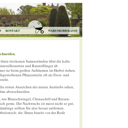
0
O
KONTAKT
WARENKORB/KASSE
schneiden.
 ihren trockenen Samenständen über die kalte
intersilhouetten und Raureiffänger ab.
tner sie beim großen Aufräumen im Herbst stehen.
bgestorbenen Pflanzenteile oft als Frost- und
rzeln.
 die ersten Anzeichen des neuen Austriebs sehen,
Halme abzuschneiden.
, wie Blauschwingel, Chinaschilf und Riesen-
ich gerne. Der Nachwuchs ist meist nicht so gut,
Sämlinge sollten Sie also besser entfernen.
beitsreich: die Ähren bereits vor der Reife