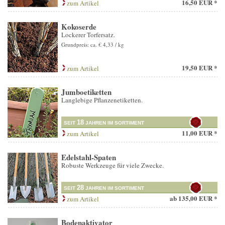
16,50 EUR *
zum Artikel
Kokoserde
Lockerer Torfersatz.
Grundpreis: ca. € 4,33 / kg
19,50 EUR *
zum Artikel
Jumboetiketten
Langlebige Pflanzenetiketten.
18
SEIT
JAHREN IM SORTIMENT
11,00 EUR *
zum Artikel
Edelstahl-Spaten
Robuste Werkzeuge für viele Zwecke.
28
SEIT
JAHREN IM SORTIMENT
ab
135,00 EUR *
zum Artikel
Bodenaktivator