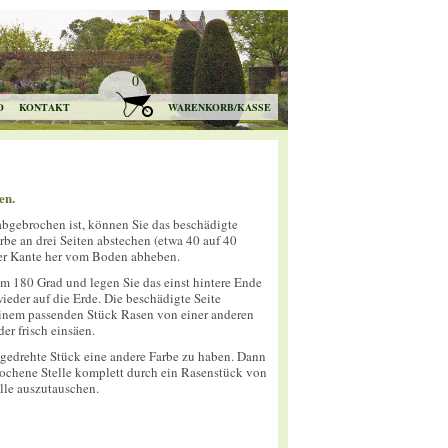
0
O
KONTAKT
WARENKORB/KASSE
en.
bgebrochen ist, können Sie das beschädigte
rbe an drei Seiten abstechen (etwa 40 auf 40
er Kante her vom Boden abheben.
m 180 Grad und legen Sie das einst hintere Ende
ieder auf die Erde. Die beschädigte Seite
inem passenden Stück Rasen von einer anderen
der frisch einsäen.
gedrehte Stück eine andere Farbe zu haben. Dann
estochene Stelle komplett durch ein Rasenstück von
lle auszutauschen.