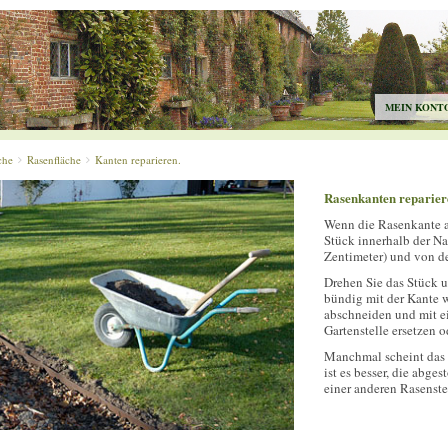
MEIN KONT
che
Rasenfläche
Kanten reparieren.
Rasenkanten reparier
Wenn die Rasenkante a
Stück innerhalb der Na
Zentimeter) und von d
Drehen Sie das Stück u
bündig mit der Kante w
abschneiden und mit e
Gartenstelle ersetzen o
Manchmal scheint das 
ist es besser, die abg
einer anderen Rasenste