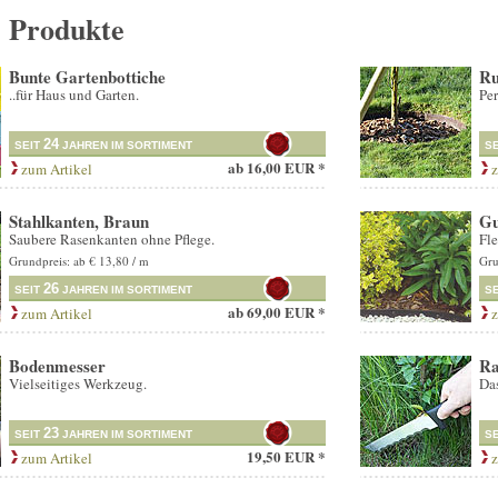
e Produkte
Bunte Gartenbottiche
Ru
..für Haus und Garten.
Per
24
SEIT
JAHREN IM SORTIMENT
S
ab
16,00 EUR *
zum Artikel
z
Stahlkanten, Braun
Gu
Saubere Rasenkanten ohne Pflege.
Fle
Grundpreis: ab € 13,80 / m
Gru
26
SEIT
JAHREN IM SORTIMENT
S
ab
69,00 EUR *
zum Artikel
z
Bodenmesser
Ra
Vielseitiges Werkzeug.
Das
23
SEIT
JAHREN IM SORTIMENT
S
19,50 EUR *
zum Artikel
z