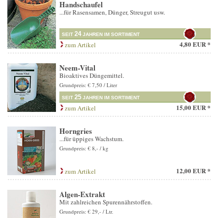
Handschaufel
...für Rasensamen, Dünger, Streugut usw.
24
SEIT
JAHREN IM SORTIMENT
4,80 EUR *
zum Artikel
Neem-Vital
Bioaktives Düngemittel.
Grundpreis: € 7,50 / Liter
25
SEIT
JAHREN IM SORTIMENT
15,00 EUR *
zum Artikel
Horngries
...für üppiges Wachstum.
Grundpreis: € 8,- / kg
12,00 EUR *
zum Artikel
Algen-Extrakt
Mit zahlreichen Spurennährstoffen.
Grundpreis: € 29,- / Ltr.