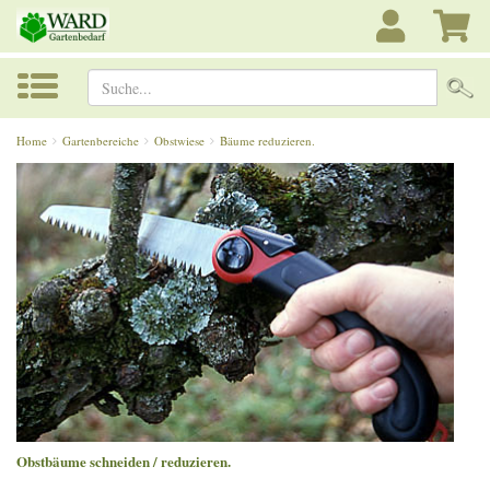
Suche...
Home
Gartenbereiche
Obstwiese
Bäume reduzieren.
Obstbäume schneiden / reduzieren.