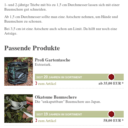
1- und 2-jährige Triebe mit bis zu 1,5 cm Durchmesser lassen sich mit einer
Baumschere gut schneiden.
Ab 1,5 cm Durchmesser sollte man eine Astschere nehmen, um Hände und
Baumschere zu schonen.
Bei 3,5 cm ist eine Astschere auch schon am Limit. Da hilft nur noch eine
Astsäge.
Passende Produkte
Profi Gartentasche
Extrastark.
20
SEIT
JAHREN IM SORTIMENT
ab
35,00 EUR *
zum Artikel
Okatsune Baumschere
Die "unkaputtbare" Baumschere aus Japan.
19
SEIT
JAHREN IM SORTIMENT
58,00 EUR *
zum Artikel