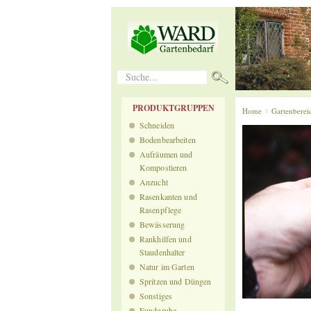
Suche...
PRODUKTGRUPPEN
Home
Gartenberei
Schneiden
Bodenbearbeiten
Aufräumen und
Kompostieren
Anzucht
Rasenkanten und
Rasenpflege
Bewässerung
Rankhilfen und
Staudenhalter
Natur im Garten
Spritzen und Düngen
Sonstiges
Fundgrube