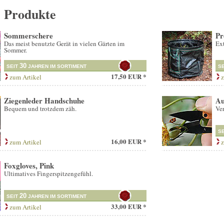
e Produkte
Sommerschere
Pr
Das meist benutzte Gerät in vielen Gärten im
Ext
Sommer.
30
SEIT
JAHREN IM SORTIMENT
S
17,50 EUR *
zum Artikel
z
Ziegenleder Handschuhe
Au
Bequem und trotzdem zäh.
Ver
S
16,00 EUR *
zum Artikel
z
Foxgloves, Pink
Ultimatives Fingerspitzengefühl.
20
SEIT
JAHREN IM SORTIMENT
33,00 EUR *
zum Artikel