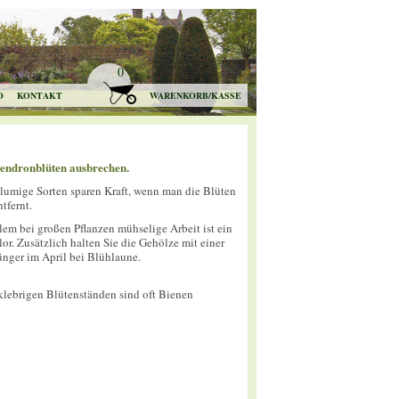
0
O
KONTAKT
WARENKORB/KASSE
endronblüten ausbrechen.
umige Sorten sparen Kraft, wenn man die Blüten
tfernt.
llem bei großen Pflanzen mühselige Arbeit ist ein
Flor. Zusätzlich halten Sie die Gehölze mit einer
ger im April bei Blühlaune.
klebrigen Blütenständen sind oft Bienen