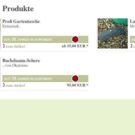
e Produkte
Profi Gartentasche
La
Extrastark.
Mit
20
SEIT
JAHREN IM SORTIMENT
S
ab
35,00 EUR *
zum Artikel
z
Buchsbaum-Schere
...von Okatsune.
19
SEIT
JAHREN IM SORTIMENT
95,00 EUR *
zum Artikel