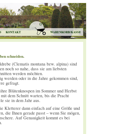
0
O
KONTAKT
WARENKORB/KASSE
en schneiden.
drebe (Clematis montana bzw. alpina) sind
en noch so nahe, dass sie am liebsten
chnitten werden möchten.
ig werden oder in die Jahre gekommen sind,
re gefragt.
ihre Blütenknospen im Sommer und Herbst
mit dem Schnitt warten, bis die Pracht
ele sie in dem Jahr aus.
ie Kletterer dann einfach auf eine Größe und
n, die Ihnen gerade passt – wenn Sie mögen,
nschere. Auf Genauigkeit kommt es bei
n.