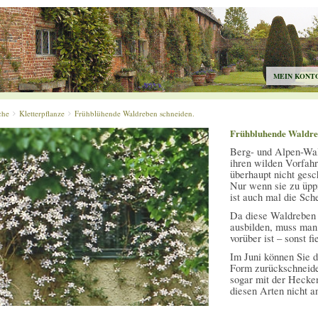
MEIN KONT
che
Kletterpflanze
Frühblühende Waldreben schneiden.
Frühbluhende Waldreb
Berg- und Alpen-Wal
ihren wilden Vorfahr
überhaupt nicht ges
Nur wenn sie zu üpp
ist auch mal die Sche
Da diese Waldreben 
ausbilden, muss man 
vorüber ist – sonst fi
Im Juni können Sie d
Form zurückschneide
sogar mit der Hecke
diesen Arten nicht a