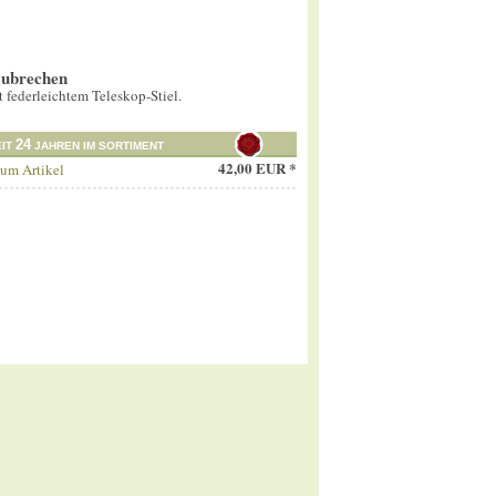
ubrechen
 federleichtem Teleskop-Stiel.
24
EIT
JAHREN IM SORTIMENT
42,00 EUR *
um Artikel