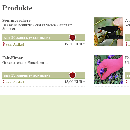
e Produkte
Sommerschere
Au
Das meist benutzte Gerät in vielen Gärten im
Ver
Sommer.
30
SEIT
JAHREN IM SORTIMENT
S
17,50 EUR *
zum Artikel
z
Falt-Eimer
Fo
Gartentasche in Eimerformat.
Ult
29
SEIT
JAHREN IM SORTIMENT
S
13,00 EUR *
zum Artikel
z