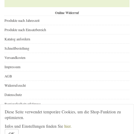
Online Widerruf
Produkte nach Jahreszeit
Produkte nach Einsatzbereich
Katalog anfordern
Schnellbestellung
Versandkosten
Impressum
AGB
Widerrufsrecht
Datenschutz
Barrierefreiheitserklärung
Diese Seite verwendet temporäre Cookies, um die Shop-Funktion zu
Online Widerruf
optimieren.
Infos und Einstellungen finden Sie
hier.
08392-1646
infos@gartenbedarf-versand.de
@gartenbedarf
OK