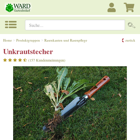
Suche...
Home
Produktgruppen
Rasenkanten und Rasenpflege
zurück
Unkrautstecher
(157 Kundenmeinungen)