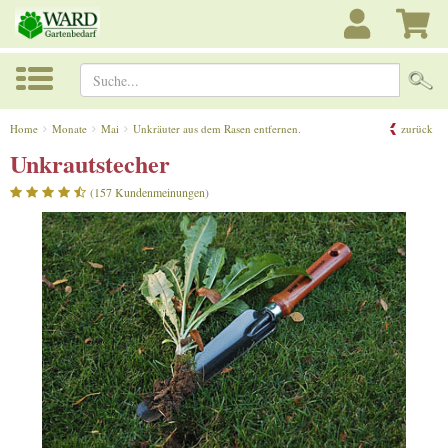
Suche...
Home
Monate
Mai
Unkräuter aus dem Rasen entfernen.
zurück
Unkrautstecher
(157 Kundenmeinungen)