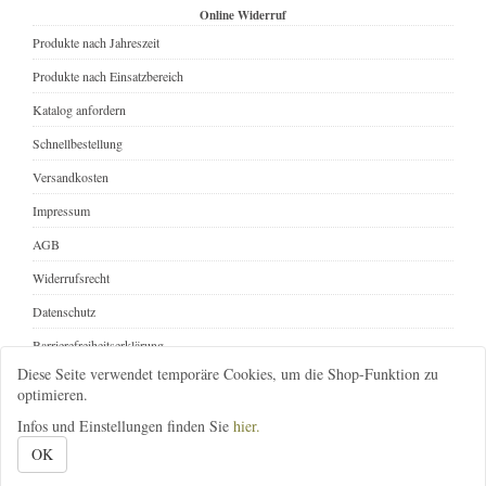
Online Widerruf
Produkte nach Jahreszeit
Produkte nach Einsatzbereich
Katalog anfordern
Schnellbestellung
Versandkosten
Impressum
AGB
Widerrufsrecht
Datenschutz
Barrierefreiheitserklärung
Diese Seite verwendet temporäre Cookies, um die Shop-Funktion zu
Online Widerruf
optimieren.
Infos und Einstellungen finden Sie
hier.
08392-1646
infos@gartenbedarf-versand.de
@gartenbedarf
OK
Gartenbedarf-Versand, Richard Ward
; Ottobeurer Str. 46A
; 87733 Markt Rettenbach