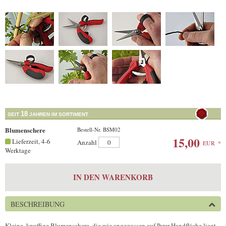
18
SEIT
JAHREN IM SORTIMENT
Blumenschere
Bestell-Nr. BSM02
15,00
Lieferzeit, 4-6
Anzahl
EUR
*
Werktage
IN DEN WARENKORB
BESCHREIBUNG
Kleine, knuffige Blumenschere, die wie angegossen auf Ihrer Handfläche liegt.