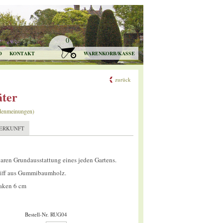
0
O
KONTAKT
WARENKORB/KASSE
zurück
äter
denmeinungen)
ERKUNFT
aren Grundausstattung eines jeden Gartens.
riff aus Gummibaumholz.
aken 6 cm
Bestell-Nr. RUG04