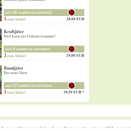
20
SEIT
JAHREN IM SORTIMENT
28,00 EUR
zum Artikel
Kraftjäter
Jetzt kann das Unkraut kommen!
9
SEIT
JAHREN IM SORTIMENT
29,00 EUR
zum Artikel
Rundjäter
Das neue Jäten.
17
SEIT
JAHREN IM SORTIMENT
18,50 EUR *
zum Artikel
m
Datenschutz
Widerrufsrecht
Zahlung
Garantie-Bedingungen
Versandkosten
AGB
Barrierefreihei