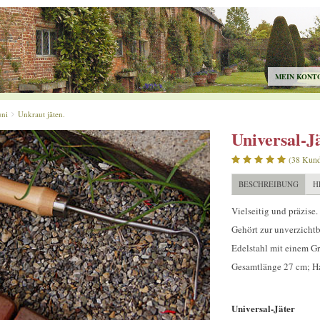
MEIN KONT
uni
Unkraut jäten.
Universal-J
(38 Kun
BESCHREIBUNG
H
Vielseitig und präzise.
Gehört zur unverzichtb
Edelstahl mit einem G
Gesamtlänge 27 cm; H
Universal-Jäter