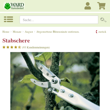
Suche...
Home
Monate
August
Abgestorbene Blütenstände entfernen.
zurück
Stabschere
(93 Kundenmeinungen)