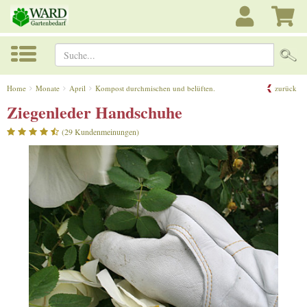
Suche...
Home
Monate
April
Kompost durchmischen und belüften.
zurück
Ziegenleder Handschuhe
(29 Kundenmeinungen)