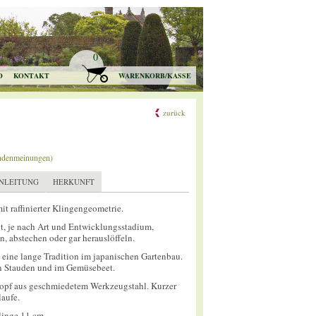
0
O
KONTAKT
WARENKORB/KASSE
zurück
ndenmeinungen)
NLEITUNG
HERKUNFT
mit raffinierter Klingengeometrie.
t, je nach Art und Entwicklungsstadium,
, abstechen oder gar herauslöffeln.
eine lange Tradition im japanischen Gartenbau.
n Stauden und im Gemüsebeet.
kopf aus geschmiedetem Werkzeugstahl. Kurzer
laufe.
linge 11 cm