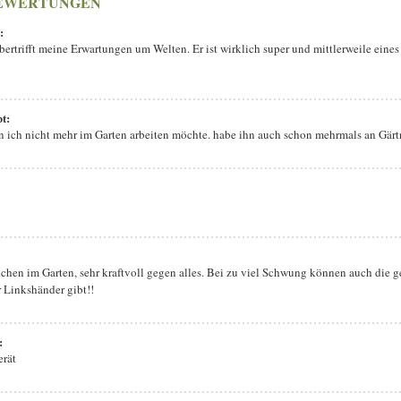
EWERTUNGEN
:
übertrifft meine Erwartungen um Welten. Er ist wirklich super und mittlerweile ein
bt:
n ich nicht mehr im Garten arbeiten möchte. habe ihn auch schon mehrmals an Gär
chen im Garten, sehr kraftvoll gegen alles. Bei zu viel Schwung können auch die ge
r Linkshänder gibt!!
:
erät