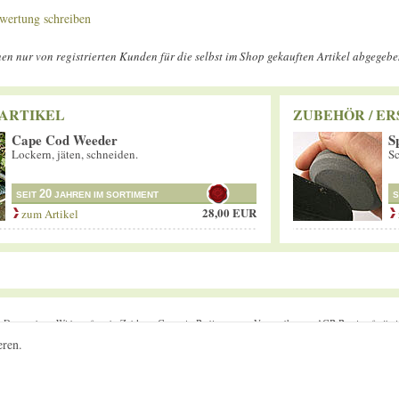
wertung schreiben
n nur von registrierten Kunden für die selbst im Shop gekauften Artikel abgegeb
ARTIKEL
ZUBEHÖR / ER
Cape Cod Weeder
S
Lockern, jäten, schneiden.
Sc
20
SEIT
JAHREN IM SORTIMENT
S
28,00 EUR
zum Artikel
m
Datenschutz
Widerrufsrecht
Zahlung
Garantie-Bedingungen
Versandkosten
AGB
Barrierefreihei
Online Widerruf
eren.
08392-1646
infos@gartenbedarf-versand.de
@gartenbedarf
Gartenbedarf-Versand, Richard Ward
; Ottobeurer Str. 46A
; 87733 Markt Rettenbach