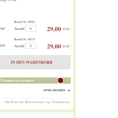
Bestell-Nr. JAT01
29,00
tage
Anzahl
Anzahl
EUR
*
Bestell-Nr. JAT55
29,00
2026
Anzahl
Anzahl
EUR
*
IN DEN WARENKORB
9
T
JAHREN IM SORTIMENT
GPSR ANGABEN
* Alle Preise inkl. Mehrwertsteuer, zzgl.
Versandkosten.