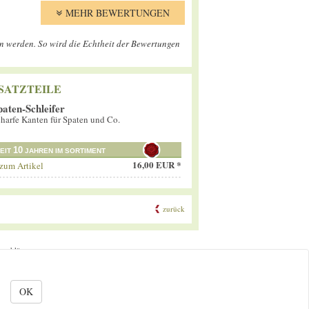
MEHR BEWERTUNGEN
en werden. So wird die Echtheit der Bewertungen
SATZTEILE
paten-Schleifer
harfe Kanten für Spaten und Co.
10
EIT
JAHREN IM SORTIMENT
16,00 EUR *
zum Artikel
zurück
tserklärung
OK