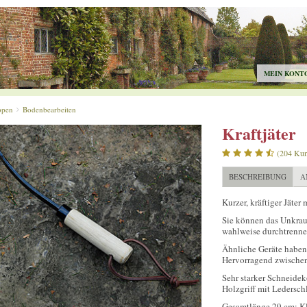
MEIN KONT
ppen
Bodenbearbeiten
Kraftjäter
(204 Ku
BESCHREIBUNG
A
Kurzer, kräftiger Jäter 
Sie können das Unkrau
wahlweise durchtrennen
Ähnliche Geräte haben 
Hervorragend zwische
Sehr starker Schneide
Holzgriff mit Ledersch
Gesamtlänge 29 cm; K