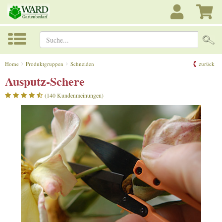
Suche...
Home
Produktgruppen
Schneiden
zurück
Ausputz-Schere
(140 Kundenmeinungen)