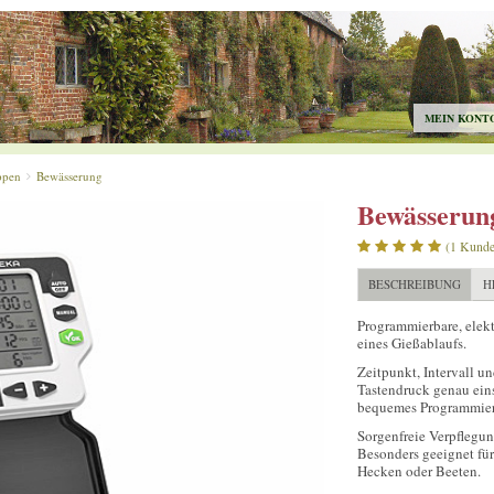
MEIN KONT
ppen
Bewässerung
Bewässerung
(1 Kund
BESCHREIBUNG
H
Programmierbare, elekt
eines Gießablaufs.
Zeitpunkt, Intervall u
Tastendruck genau eins
bequemes Programmier
Sorgenfreie Verpflegun
Besonders geeignet fü
Hecken oder Beeten.