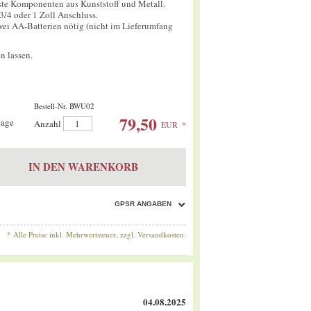
te Komponenten aus Kunststoff und Metall.
3/4 oder 1 Zoll Anschluss.
wei AA-Batterien nötig (nicht im Lieferumfang
n lassen.
Bestell-Nr. BWU02
79,50
tage
Anzahl
Anzahl
EUR
*
IN DEN WARENKORB
GPSR ANGABEN
* Alle Preise inkl. Mehrwertsteuer, zzgl.
Versandkosten.
04.08.2025