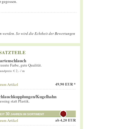
hr gegossen.
en werden. So wird die Echtheit der Bewertungen
SATZTEILE
artenschlauch
zente Farbe, gute Qualität.
undpreis: € 2,- / m
49,90 EUR *
zum Artikel
chlauchkupplungen/Kugelhahn
ssing statt Plastik.
30
EIT
JAHREN IM SORTIMENT
ab
4,20 EUR
zum Artikel