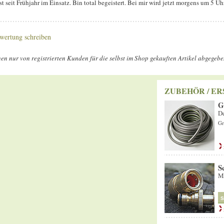
t seit Frühjahr im Einsatz. Bin total begeistert. Bei mir wird jetzt morgens um 5 U
wertung schreiben
n nur von registrierten Kunden für die selbst im Shop gekauften Artikel abgegeb
ZUBEHÖR / ER
G
De
Gr
S
Me
S