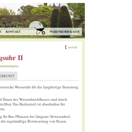
0
O
KONTAKT
WARENKORB/KASSE
zurück
suhr II
enmeinungen)
ERKUNFT
ronische Wasseruhr für die langfristige Steuerung
nd Dauer des Wasserdurchflusses sind durch
tellbar. Das Bedienteil ist abnehmbar für
en.
g für Ihre Pflanzen bei längerer Abwesenheit.
r die regelmäßige Bewässerung von Rasen,