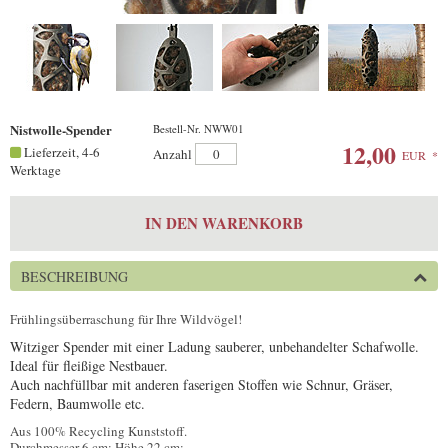
Nistwolle-Spender
Bestell-Nr. NWW01
12,00
Lieferzeit, 4-6
Anzahl
EUR
*
Werktage
IN DEN WARENKORB
BESCHREIBUNG
Frühlingsüberraschung für Ihre Wildvögel!
Witziger Spender mit einer Ladung sauberer, unbehandelter Schafwolle.
Ideal für fleißige Nestbauer.
Auch nachfüllbar mit anderen faserigen Stoffen wie Schnur, Gräser,
Federn, Baumwolle etc.
Aus 100% Recycling Kunststoff.
Durchmesser 6 cm; Höhe 22 cm;