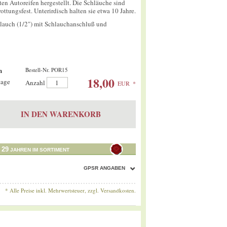
ten Autoreifen hergestellt. Die Schläuche sind
ottungsfest. Unterirdisch halten sie etwa 10 Jahre.
auch (1/2") mit Schlauchanschluß und
h
Bestell-Nr. POR15
18,00
tage
Anzahl
Anzahl
EUR
*
IN DEN WARENKORB
29
T
JAHREN IM SORTIMENT
GPSR ANGABEN
* Alle Preise inkl. Mehrwertsteuer, zzgl.
Versandkosten.