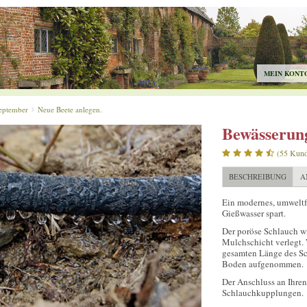
MEIN KONT
eptember
Neue Beete anlegen.
Bewässerun
(55 Kun
BESCHREIBUNG
A
Ein modernes, umweltf
Gießwasser spart.
Der poröse Schlauch wir
Mulchschicht verlegt. 
gesamten Länge des Sc
Boden aufgenommen.
Der Anschluss an Ihre
Schlauchkupplungen.