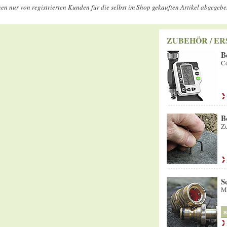
n nur von registrierten Kunden für die selbst im Shop gekauften Artikel abgegeb
ZUBEHÖR / ER
B
Co
B
Zu
S
Me
S