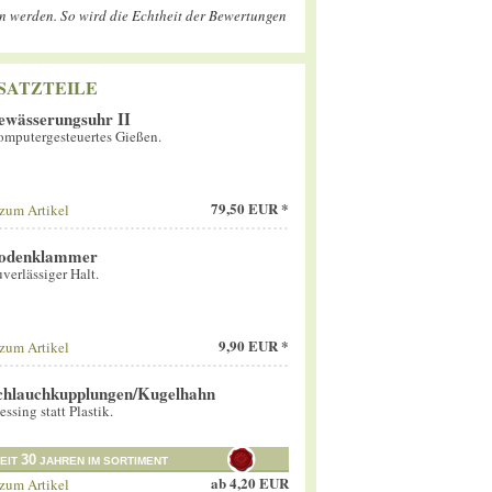
en werden. So wird die Echtheit der Bewertungen
SATZTEILE
ewässerungsuhr II
mputergesteuertes Gießen.
79,50 EUR *
zum Artikel
odenklammer
verlässiger Halt.
9,90 EUR *
zum Artikel
chlauchkupplungen/Kugelhahn
ssing statt Plastik.
30
EIT
JAHREN IM SORTIMENT
ab
4,20 EUR
zum Artikel