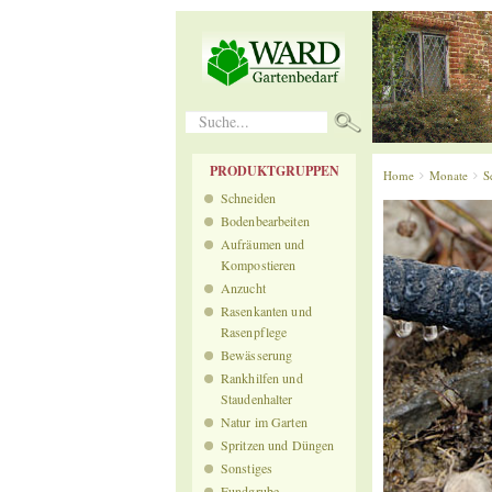
Suche...
PRODUKTGRUPPEN
Home
Monate
S
Schneiden
Bodenbearbeiten
Aufräumen und
Kompostieren
Anzucht
Rasenkanten und
Rasenpflege
Bewässerung
Rankhilfen und
Staudenhalter
Natur im Garten
Spritzen und Düngen
Sonstiges
Fundgrube