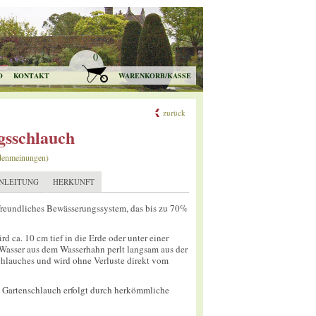
0
O
KONTAKT
WARENKORB/KASSE
zurück
gsschlauch
denmeinungen)
NLEITUNG
HERKUNFT
reundliches Bewässerungssystem, das bis zu 70%
d ca. 10 cm tief in die Erde oder unter einer
Wasser aus dem Wasserhahn perlt langsam aus der
hlauches und wird ohne Verluste direkt vom
n Gartenschlauch erfolgt durch herkömmliche