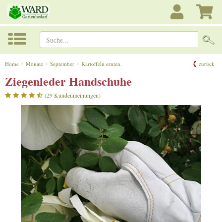
Suche...
Home
Monate
September
Kartoffeln ernten.
zurück
Ziegenleder Handschuhe
(29 Kundenmeinungen)