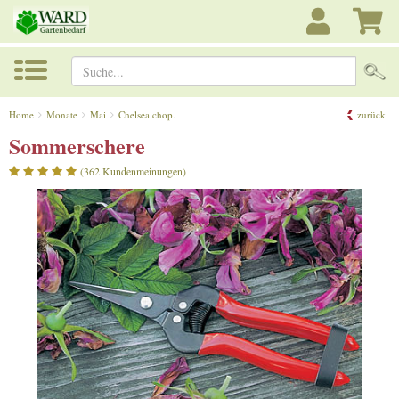
Suche...
Home
Monate
Mai
Chelsea chop.
zurück
Sommerschere
(362 Kundenmeinungen)