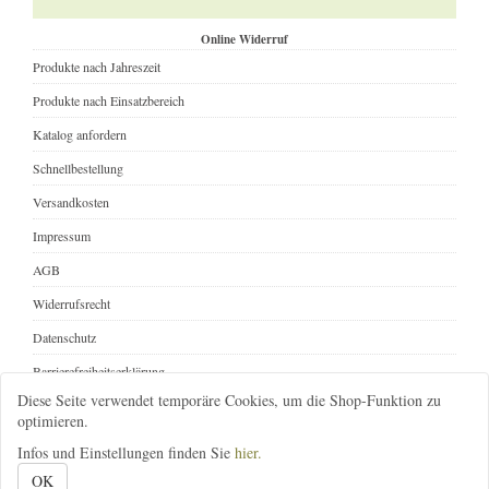
Online Widerruf
Produkte nach Jahreszeit
Produkte nach Einsatzbereich
Katalog anfordern
Schnellbestellung
Versandkosten
Impressum
AGB
Widerrufsrecht
Datenschutz
Barrierefreiheitserklärung
Diese Seite verwendet temporäre Cookies, um die Shop-Funktion zu
Online Widerruf
optimieren.
Infos und Einstellungen finden Sie
hier.
08392-1646
infos@gartenbedarf-versand.de
@gartenbedarf
OK
Gartenbedarf-Versand, Richard Ward
; Ottobeurer Str. 46A
; 87733 Markt Rettenbach