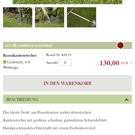
26
SEIT
JAHREN IM SORTIMENT
Rasenkantenstecher
Bestell-Nr. KST19
130,00
Lieferzeit, 4-6
Anzahl
EUR
*
Werktage
IN DEN WARENKORB
BESCHREIBUNG
Das ideale Gerät, um Rasenkanten sauber abzustechen.
Kantenstecher mit großem, scharfem, gerundetem Schneideblatt.
Handgeschmiedeter Edelstahl mit einem Eschenholzstiel.