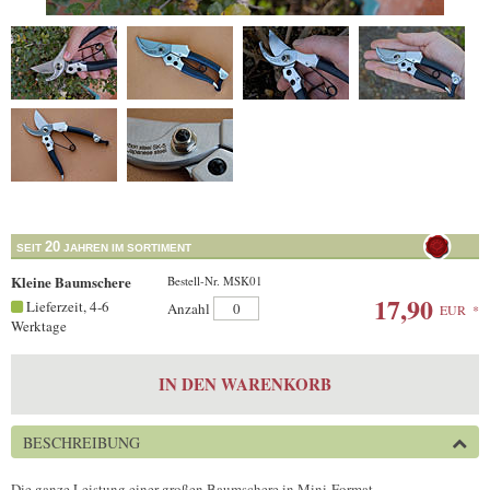
20
SEIT
JAHREN IM SORTIMENT
Kleine Baumschere
Bestell-Nr. MSK01
17,90
Lieferzeit, 4-6
Anzahl
EUR
*
Werktage
IN DEN WARENKORB
BESCHREIBUNG
Die ganze Leistung einer großen Baumschere in Mini-Format.