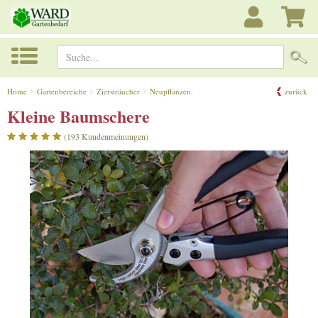
Suche...
Home
Gartenbereiche
Ziersträucher
Neupflanzen.
zurück
Kleine Baumschere
(193 Kundenmeinungen)