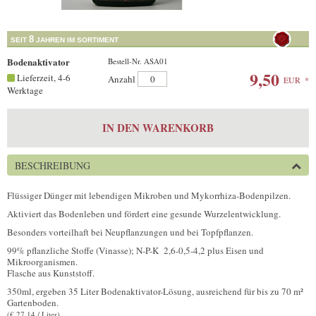
8
SEIT
JAHREN IM SORTIMENT
Bodenaktivator
Bestell-Nr. ASA01
9,50
Lieferzeit, 4-6
Anzahl
EUR
*
Werktage
IN DEN WARENKORB
BESCHREIBUNG
Flüssiger Dünger mit lebendigen Mikroben und Mykorrhiza-Bodenpilzen.
Aktiviert das Bodenleben und fördert eine gesunde Wurzelentwicklung.
Besonders vorteilhaft bei Neupflanzungen und bei Topfpflanzen.
99% pflanzliche Stoffe (Vinasse); N-P-K 2,6-0,5-4,2 plus Eisen und
Mikroorganismen.
Flasche aus Kunststoff.
350ml, ergeben 35 Liter Bodenaktivator-Lösung, ausreichend für bis zu 70 m²
Gartenboden.
(€ 27,14 / Liter)