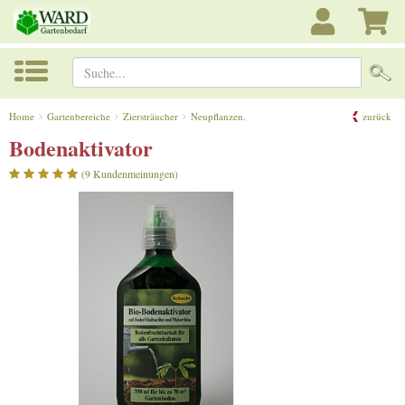
Suche...
Home
Gartenbereiche
Ziersträucher
Neupflanzen.
zurück
Bodenaktivator
(9 Kundenmeinungen)