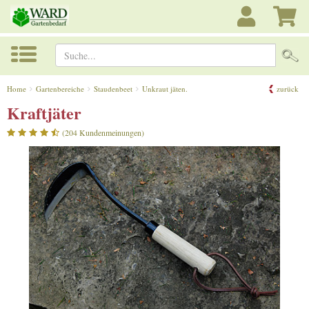
Suche...
Home
Gartenbereiche
Staudenbeet
Unkraut jäten.
zurück
Kraftjäter
(204 Kundenmeinungen)